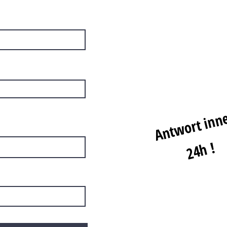
Antwort inn
24h !